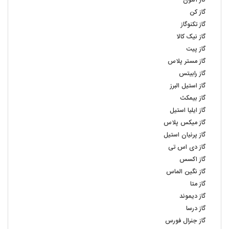
گاز آلتون
گاز کن
گاز تکنوگاز
گاز نیک کالا
گاز پیت
گاز مستر پلاس
گاز رابیتس
گاز استیل البرز
گاز بیمکث
گاز ایلیا استیل
گاز میکس پلاس
گاز پرنیان استیل
گاز دی اس تی
گاز اکسس
گاز نگین الماس
گاز متا
گاز دیموند
گاز درسا
گاز جنرال فورس