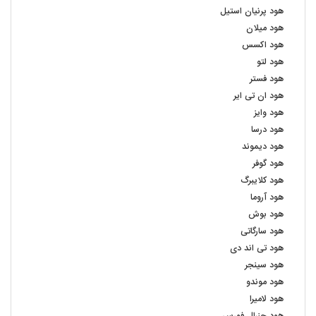
هود پرنیان استیل
هود میلان
هود اکسس
هود لتو
هود فستر
هود ان تی ایر
هود وایز
هود درسا
هود دیموند
هود گوفر
هود کلایبرگ
هود آروما
هود بوش
هود سارگاتی
هود تی اند دی
هود سینجر
هود موندو
هود لامیرا