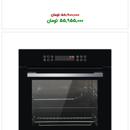
58,900,000 تومان
55,955,000 تومان