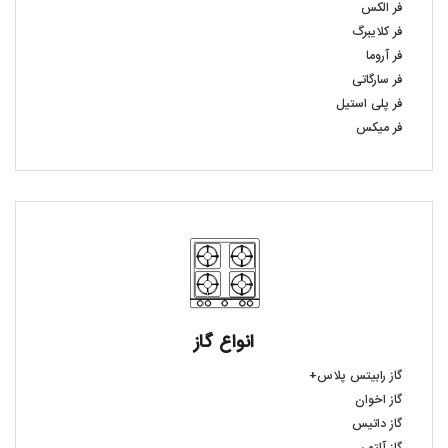
فر الکس
فر کلایبرگ
فر آروما
فر سارگاتی
فر پلی استیل
فر میکس
انواع گاز
گاز رابیتس پلاس+
گاز اخوان
گاز داتیس