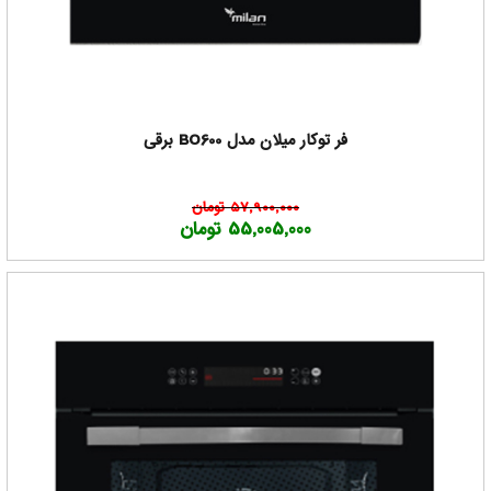
فر توکار میلان مدل BO600 برقی
57,900,000 تومان
55,005,000 تومان