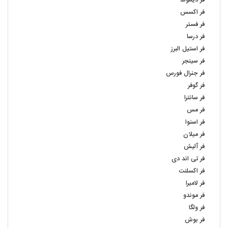
فر دیموند
فر اکسس
فر فستر
فر درسا
فر استیل البرز
فر سینجر
فر جنرال فورس
فر گوفر
فر سانترا
فر مس
فر اسنوا
فر میلان
فر آلیش
فر تی اند دی
فر اکسلنت
فر لامیرا
فر موندو
فر ولگا
فر بوش