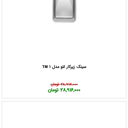
سینک زیرکار لتو مدل TM 1
28,916,000 تومان
28,916,000 تومان