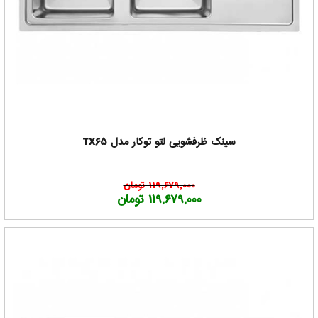
سینک ظرفشویی لتو توکار مدل TX65
119,679,000 تومان
119,679,000 تومان