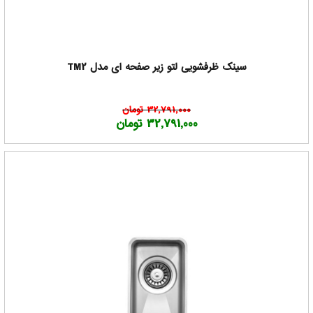
سینک ظرفشویی لتو زیر صفحه ای مدل TM2
32,791,000 تومان
32,791,000 تومان