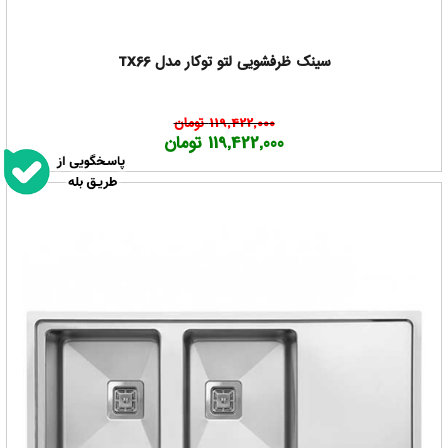
سینک ظرفشویی لتو توکار مدل TX66
119,422,000 تومان
119,422,000 تومان