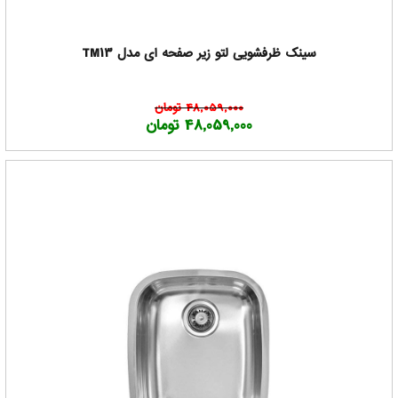
سینک ظرفشویی لتو زیر صفحه ای مدل TM13
48,059,000 تومان
48,059,000 تومان