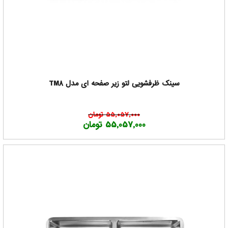
سینک ظرفشویی لتو زیر صفحه ای مدل TM8
55,057,000 تومان
55,057,000 تومان