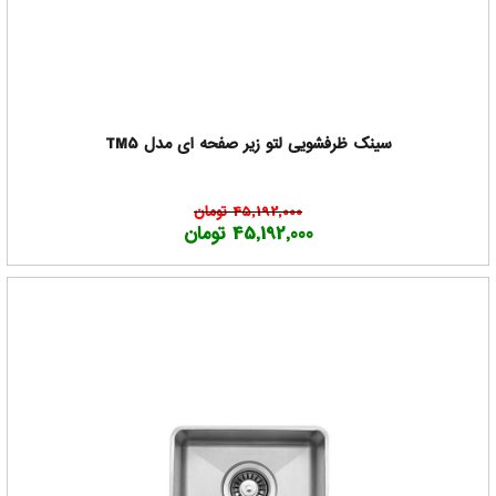
سینک ظرفشویی لتو زیر صفحه ای مدل TM5
45,192,000 تومان
45,192,000 تومان