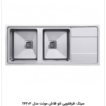
تا محصولات کاربردی، عملی و ظریف را برای تامین نیازهای
مختلف مشتریان با ارائه طیف وسیعی از محصولات ، تولید کند.
LETO GROUP
، برای برآورده ساختن نیازهای مشتریان خود،
دارای خدمات پس از فروش و بهترین تکنسین های نصب برای
LETO
احترام به مشتریان +
است.
افتخارات
عضو رسمی سازمان جهانی
WIPO
عضو رسمی پروتکل مادرید
برگزیده برتر حوزه خدمات پس از فروش سال 1395
چشم انداز
لتو معتقد است که "ما همیشه در حال ارائه انواع نوآوری و
".
امنیت کامل به مشتریانمان هستیم
سینک لتو خوبه ؟
همواره زمان خرید هر محصولی این سوال ذهن خریدار را درگیر
میکند که آیا این محصول خوب هستش یا خیر. مثلا همین سینک
لتو خوبه واقعا؟
سینک ظرفشویی لتو فلاش مونت مدل TF204
در ادامه با بررسی مواردی مشخص میکنیم آیا سینک لتو خوبه برای