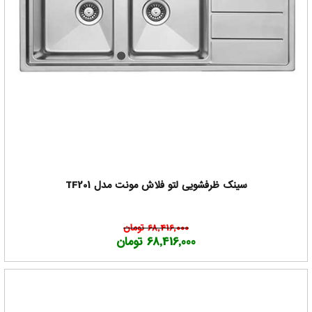
سینک ظرفشویی لتو فلاش مونت مدل TF201
68,416,000 تومان
68,416,000 تومان