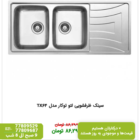
سینک ظرفشویی لتو توکار مدل TX64
86,299,000 تومان
درکنارتان هستیم ♥
86,299,000 تومان
قیمت‌ها و موجودی به‌ روز هستند