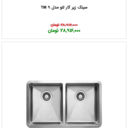
سینک زیر کار لتو مدل TM 9
28,916,000 تومان
28,916,000 تومان