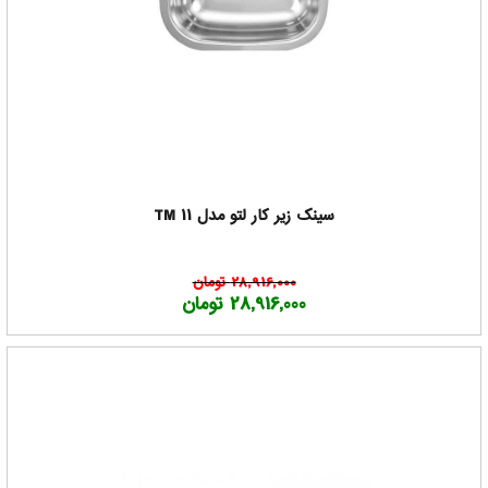
سینک زیر کار لتو مدل TM 11
28,916,000 تومان
28,916,000 تومان