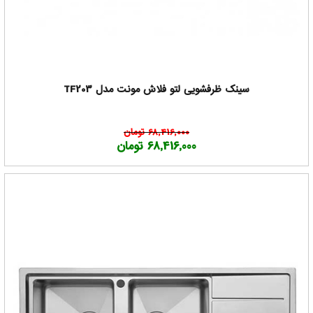
سینک ظرفشویی لتو فلاش مونت مدل TF203
68,416,000 تومان
68,416,000 تومان