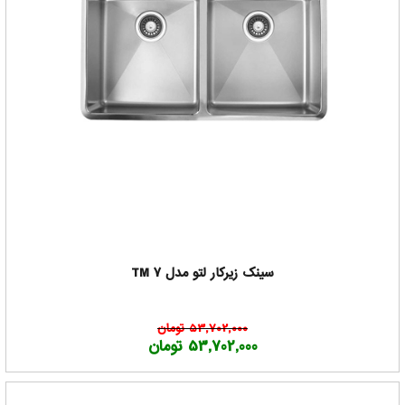
سینک زیرکار لتو مدل TM 7
53,702,000 تومان
53,702,000 تومان