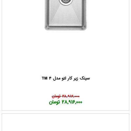
سینک زیر کار لتو مدل TM 4
28,916,000 تومان
28,916,000 تومان