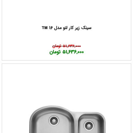
سینک زیر کار لتو مدل TM 16
51,636,000 تومان
51,636,000 تومان