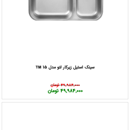
سینک استیل زیرکار لتو مدل TM 15
49,984,000 تومان
49,984,000 تومان