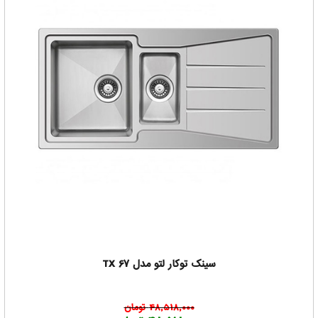
سینک توکار لتو مدل TX 67
48,518,000 تومان