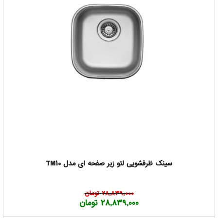
سینک ظرفشویی لتو زیر صفحه ای مدل TM10
28,839,000 تومان
28,839,000 تومان