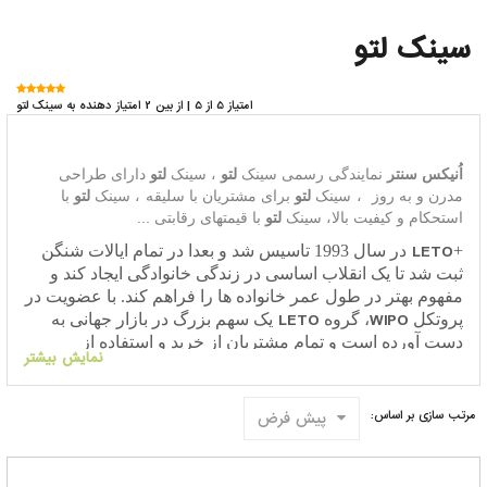
سینک لتو
امتیاز 5 از 5 | از بین 2 امتیاز دهنده به سینک لتو
اُنیکس سنتر
نمایندگی رسمی سینک
لتو
، سینک
لتو
دارای
طراحی
مدرن و به روز
،
سینک
لتو
برای مشتریان با سلیقه
، سینک
لتو
با
استحکام و کیفیت بالا،
سینک
لتو
با
قیمتهای رقابتی ...
LETO
+
در سال 1993 تاسیس شد و بعدا در تمام ایالات شنگن
ثبت شد تا یک انقلاب اساسی در زندگی خانوادگی ایجاد کند و
مفهوم بهتر در طول عمر خانواده ها را فراهم کند. با عضویت در
LETO
WIPO
پروتکل
، گروه
یک سهم بزرگ در بازار جهانی به
دست آورده است و تمام مشتریان از خرید و استفاده از
نمایش بیشتر
LETO
محصولات +
خود رضایت کامل نشان داده اند ، زیرا آنها
توانسته اند به طور مؤثری لمس و احساس معنای واقعی شعار
LETO
+
که "کیفیت را لمس کنید" را تحقق بخشند. محصولات ما
پیش فرض
مرتب سازی بر اساس:
در ایتالیا، ترکیه و چین تولید می شود، با استفاده از تکنیک های
پیشرفته، فن آوری های معروف و مواد رول با کیفیت بالا تحت
نظارت عالی کارشناسان برجسته، که به شرکت اجازه می دهد