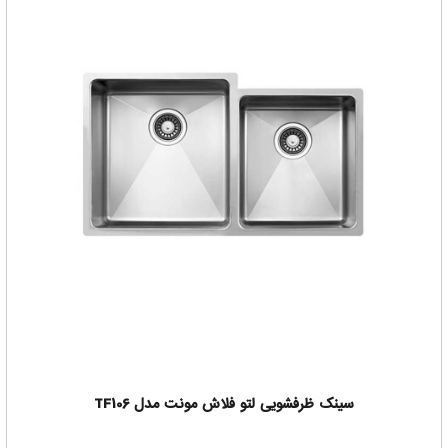
سینک ظرفشویی لتو فلاش مونت مدل TF106