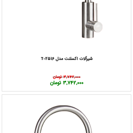
شیرآلات اکسلنت مدل T-2516
3,742,000 تومان
3,742,000 تومان