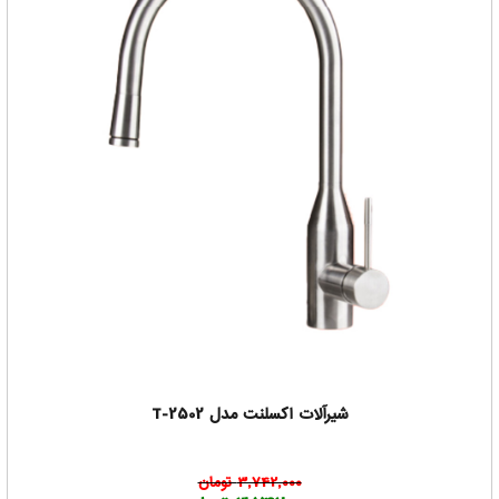
شیرآلات اکسلنت مدل T-2502
3,742,000 تومان