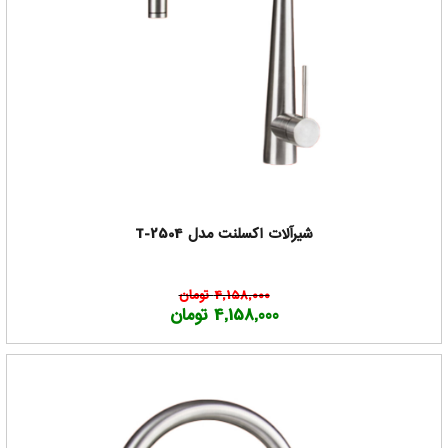
شیرآلات اکسلنت مدل T-2504
4,158,000 تومان
4,158,000 تومان