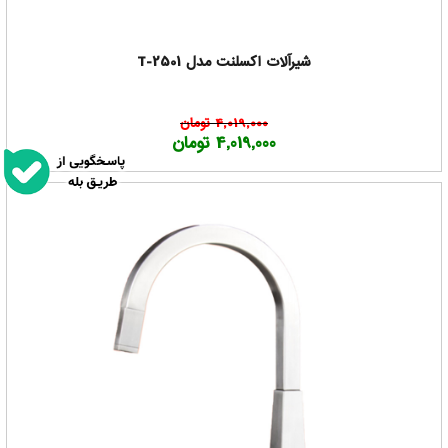
شیرآلات اکسلنت مدل T-2501
4,019,000 تومان
4,019,000 تومان