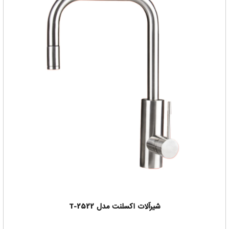
شیرآلات اکسلنت مدل T-2522