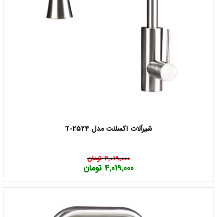
شیرآلات اکسلنت مدل T-2524
4,019,000 تومان
4,019,000 تومان