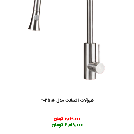
شیرآلات اکسلنت مدل T-2515
4,019,000 تومان
4,019,000 تومان