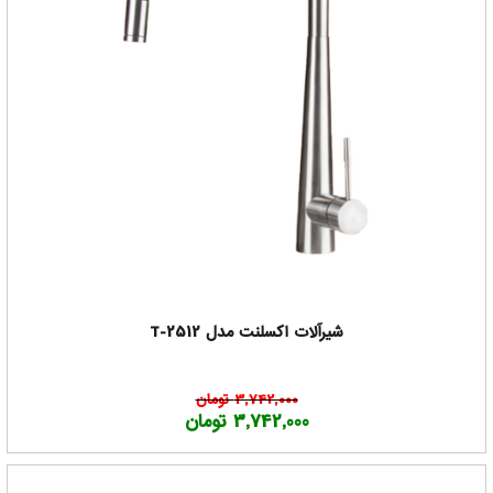
شیرآلات اکسلنت مدل T-2512
3,742,000 تومان
3,742,000 تومان