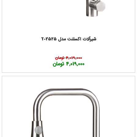
شیرآلات اکسلنت مدل T-2525
4,019,000 تومان
4,019,000 تومان