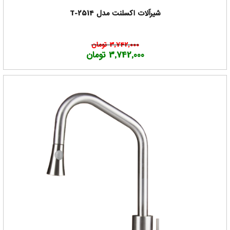
شیرآلات اکسلنت مدل T-2514
3,742,000 تومان
3,742,000 تومان