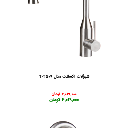
شیرآلات اکسلنت مدل T-2509
4,019,000 تومان
4,019,000 تومان