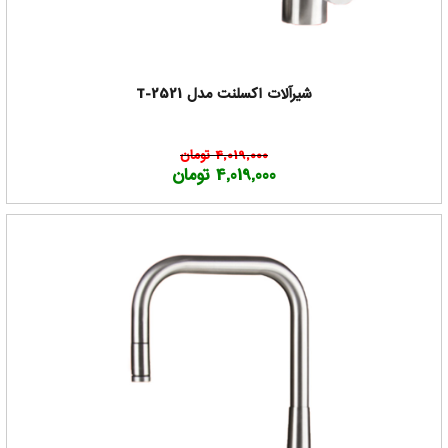
شیرآلات اکسلنت مدل T-2521
4,019,000 تومان
4,019,000 تومان