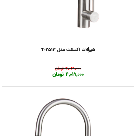
شیرآلات اکسلنت مدل T-2513
4,019,000 تومان
4,019,000 تومان