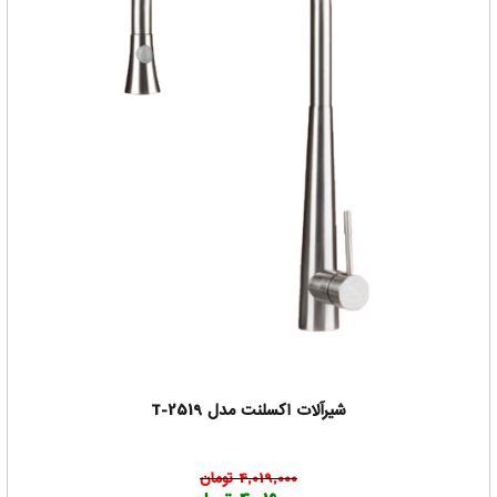
شیرآلات اکسلنت مدل T-2519
4,019,000 تومان