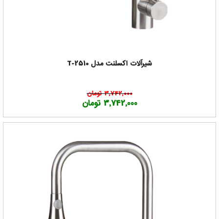
شیرآلات اکسلنت مدل T-2510
3,742,000 تومان
3,742,000 تومان