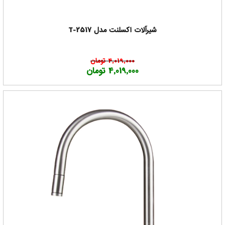
شیرآلات اکسلنت مدل T-2517
4,019,000 تومان
4,019,000 تومان