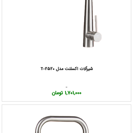
شیرآلات اکسلنت مدل T-2520
1,701,000 تومان